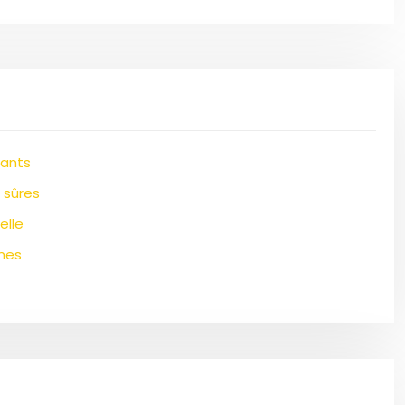
rants
 sûres
elle
mes