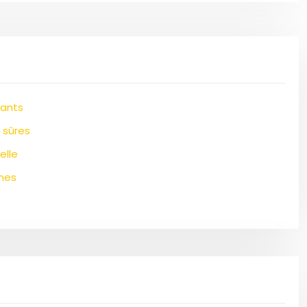
rants
 sûres
elle
mes