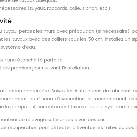
amètre de tuyaux adéquat.
cessaires (tuyaux, raccords, colle, siphon, etc.).
vité
tuyau, percez les murs avec précaution (si nécessaire), pose
t les tuyaux avec des colliers tous les 50 cm, installez un 
e système d’eau.
pour une étanchéité parfaite.
es premiers jours suivant l’installation.
e
ttention particulière. Suivez les instructions du fabricant 
 raccordement au réseau d’évacuation, le raccordement éle
ue la pompe est correctement fixée et que le système de ve
auteur de relevage suffisantes à vos besoins.
c de récupération pour détecter d’éventuelles fuites ou obst