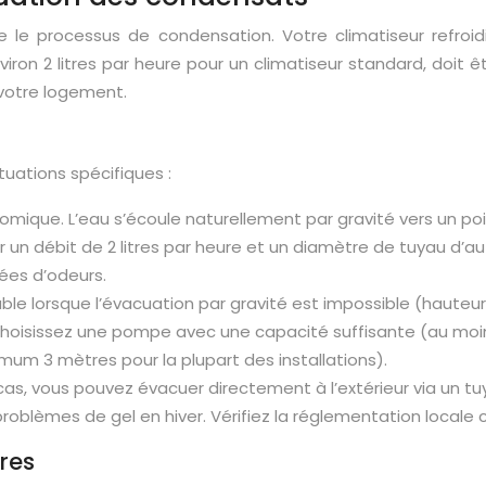
re le processus de condensation. Votre climatiseur refroi
nviron 2 litres par heure pour un climatiseur standard, doi
votre logement.
tuations spécifiques :
omique. L’eau s’écoule naturellement par gravité vers un po
 un débit de 2 litres par heure et un diamètre de tuyau d’
ées d’odeurs.
ble lorsque l’évacuation par gravité est impossible (hauteu
n. Choisissez une pompe avec une capacité suffisante (au mo
um 3 mètres pour la plupart des installations).
cas, vous pouvez évacuer directement à l’extérieur via un 
s problèmes de gel en hiver. Vérifiez la réglementation local
res